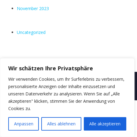
November 2023
Uncategorized
Wir schätzen Ihre Privatsphäre
Wir verwenden Cookies, um Ihr Surferlebnis zu verbessern,
Copyright © 2026
Fritz-Schumacher-Zentrum e. V.
. All rights reserved.
Theme
Suffice
by ThemeGrill. Powered by:
WordPress
.
personalisierte Anzeigen oder Inhalte einzusetzen und
unseren Datenverkehr zu analysieren. Wenn Sie auf „Alle
Kontakt
Impressum
Datenschutz
FSZ
akzeptieren" klicken, stimmen Sie der Anwendung von
Cookies zu.
Anpassen
Alles ablehnen
Alle akzeptieren