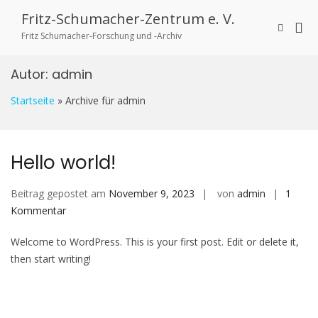
Zum
Fritz-Schumacher-Zentrum e. V.
Inhalt
Pri
Such-
springen
Fritz Schumacher-Forschung und -Archiv
Formula
Me
ansehen
für
Autor:
admin
mob
Ger
Startseite
»
Archive für admin
Hello world!
Beitrag gepostet am
November 9, 2023
von
admin
1
zu
Kommentar
Hello
Welcome to WordPress. This is your first post. Edit or delete it,
world!
then start writing!