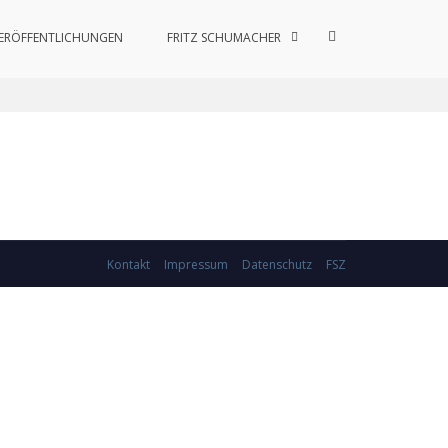
Such-
ERÖFFENTLICHUNGEN
FRITZ SCHUMACHER
Formular
ansehen
Kontakt
Impressum
Datenschutz
FSZ