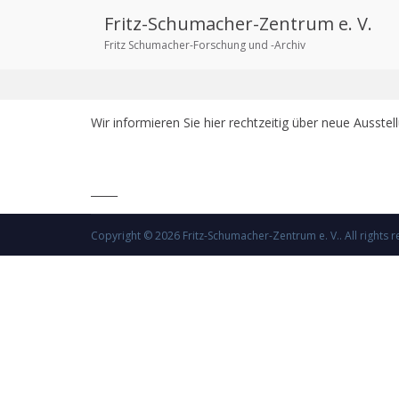
Zum
Fritz-Schumacher-Zentrum e. V.
Inhalt
Ausstellungen und Vorträge
springen
Fritz Schumacher-Forschung und -Archiv
Star
Wir informieren Sie hier rechtzeitig über neue Ausste
_____
Copyright © 2026
Fritz-Schumacher-Zentrum e. V.
. All right