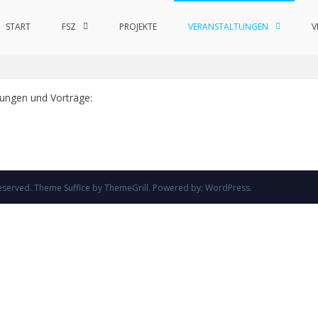
START
FSZ
PROJEKTE
VERANSTALTUNGEN
V
tseite
»
Ausstellungen und Vorträge
llungen und Vorträge:
s reserved. Theme
Suffice
by ThemeGrill. Powered by:
WordPress
.